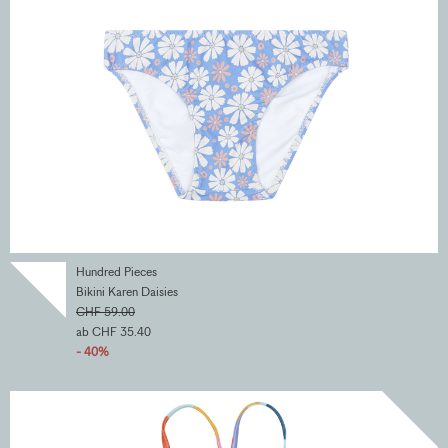
Hundred Pieces
Bikini Karen Daisies
CHF 59.00
ab CHF 35.40
- 40%