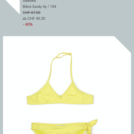
Sunchild
Bikini Sandy 4y / 104
CHF 67.00
ab CHF 40.20
- 40%