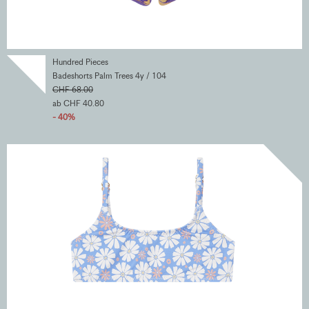
Hundred Pieces
Badeshorts Palm Trees 4y / 104
CHF 68.00
ab CHF 40.80
- 40%