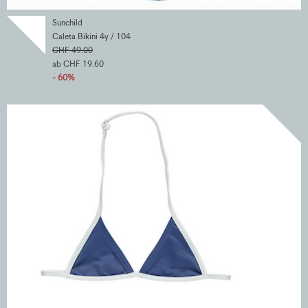
Sunchild
Caleta Bikini 4y / 104
CHF 49.00
ab CHF 19.60
- 60%