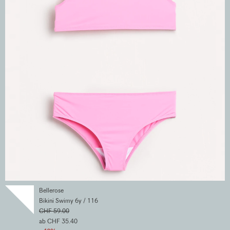
Bellerose
Bikini Swimy 6y / 116
CHF 59.00
ab CHF 35.40