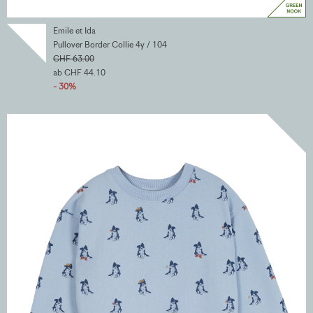
Emile et Ida
Pullover Border Collie 4y / 104
CHF 63.00
ab CHF 44.10
- 30%