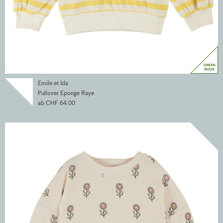
Emile et Ida
Pullover Eponge Raye
ab CHF 64.00