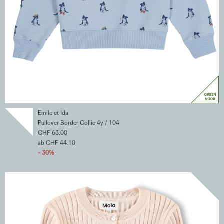
Emile et Ida
Pullover Border Collie 4y / 104
CHF 63.00
ab CHF 44.10
- 30%