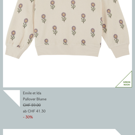
Emile et Ida
Pullover Blume
CHF 59.00
ab CHF 41.30
- 30%