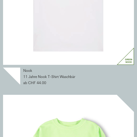
Nook
11 Jahre Nook T-Shirt Waschbär
ab CHF 44.00