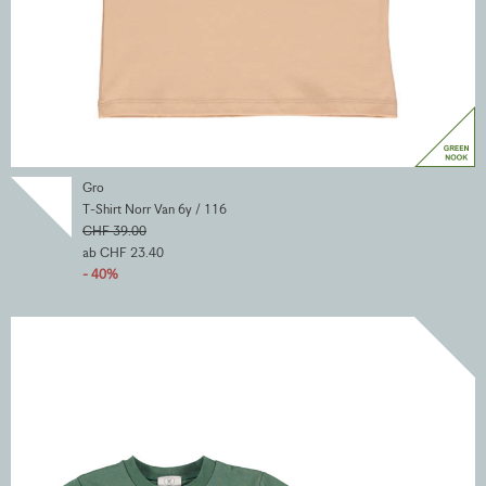
Gro
T-Shirt Norr Van 6y / 116
CHF 39.00
ab CHF 23.40
- 40%