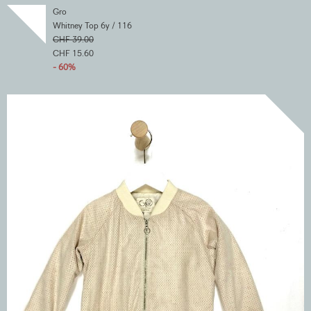
Gro
Whitney Top 6y / 116
CHF 39.00
CHF 15.60
- 60%