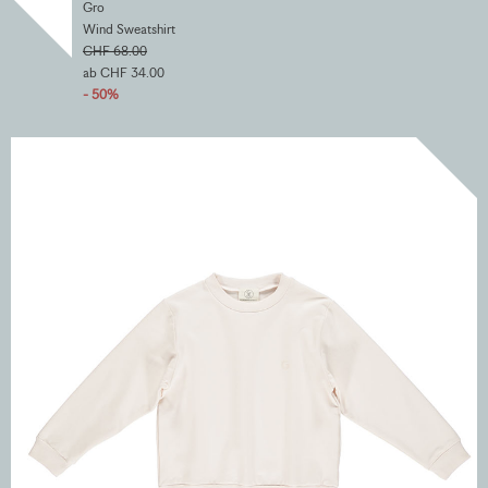
Gro
Wind Sweatshirt
CHF 68.00
ab CHF 34.00
- 50%