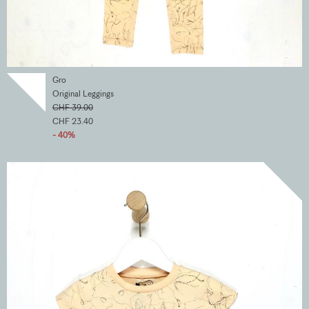
Gro
Original Leggings
CHF 39.00
CHF 23.40
- 40%