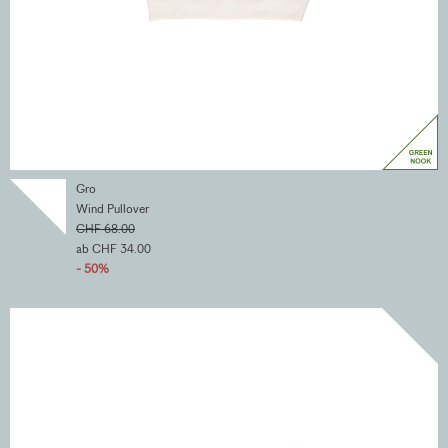
Gro
Wind Pullover
CHF 68.00
ab CHF 34.00
- 50%