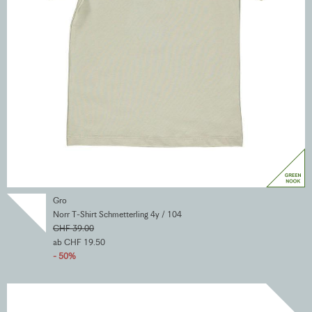
Gro
Norr T-Shirt Schmetterling 4y / 104
CHF 39.00
ab CHF 19.50
- 50%