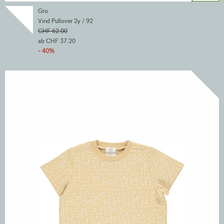
Gro
Vind Pullover 2y / 92
CHF 62.00
ab CHF 37.20
- 40%