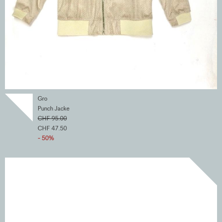
Gro
Punch Jacke
CHF 95.00
CHF 47.50
- 50%