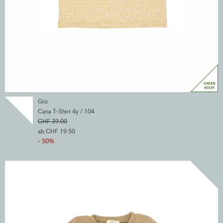
Gro
Cana T-Shirt 4y / 104
CHF 39.00
ab CHF 19.50
- 50%