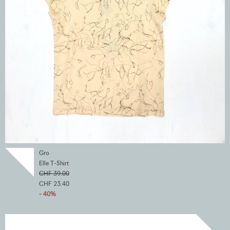
Gro
Elle T-Shirt
CHF 39.00
CHF 23.40
- 40%