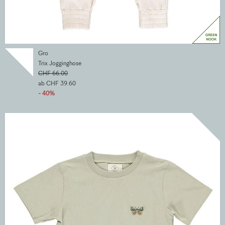
Gro
Trix Jogginghose
CHF 66.00
ab CHF 39.60
- 40%