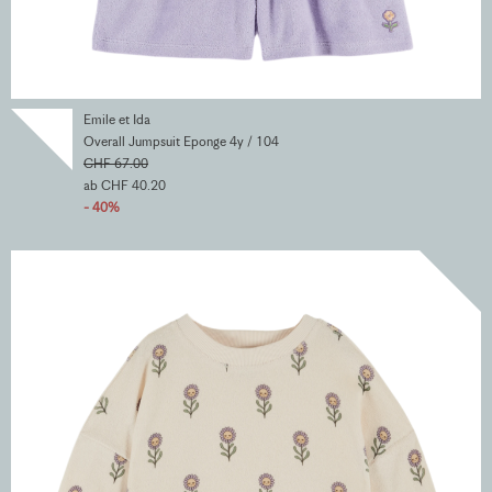
Emile et Ida
Overall Jumpsuit Eponge 4y / 104
CHF 67.00
ab CHF 40.20
- 40%