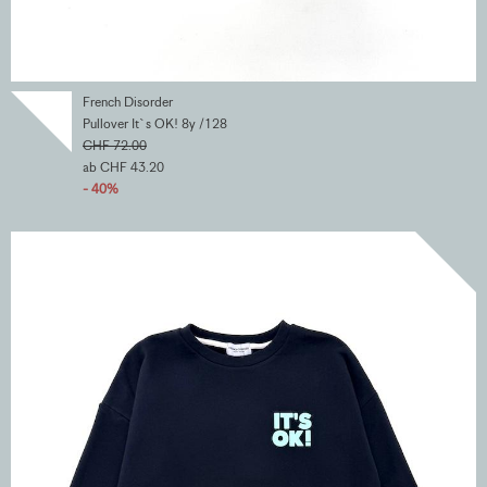
French Disorder
Pullover It`s OK! 8y /128
CHF 72.00
ab CHF 43.20
- 40%