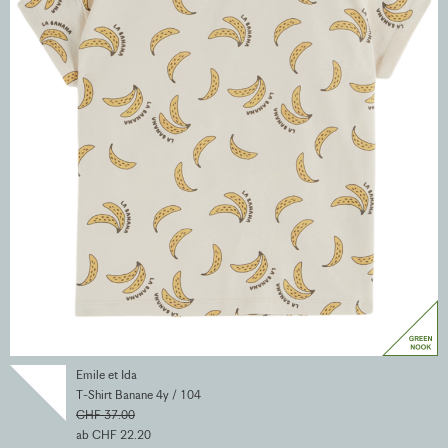
Emile et Ida
T-Shirt Banane 4y / 104
CHF 37.00
ab CHF 22.20