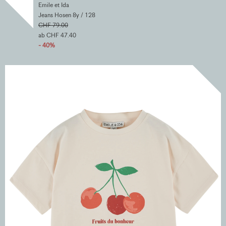
Emile et Ida
Jeans Hosen 8y / 128
CHF 79.00
ab CHF 47.40
- 40%