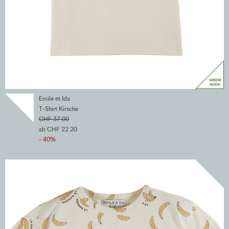
Emile et Ida
T-Shirt Kirsche
CHF 37.00
ab CHF 22.20
- 40%