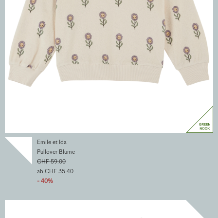
Emile et Ida
Pullover Blume
CHF 59.00
ab CHF 35.40
- 40%