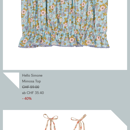
Hello Simone
Mimosa Top
CHF 59.00
ab CHF 35.40
- 40%