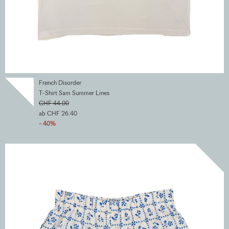
French Disorder
T-Shirt Sam Summer Lines
CHF 44.00
ab CHF 26.40
- 40%