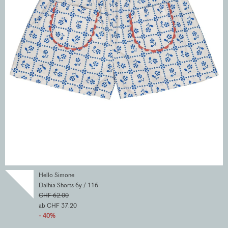
Hello Simone
Dalhia Shorts 6y / 116
CHF 62.00
ab CHF 37.20
- 40%