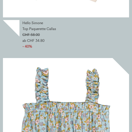
Hello Simone
Top Paquerette Callas
CHF 58.00
ab CHF 34.80
- 40%