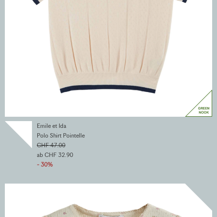
Emile et Ida
Polo Shirt Pointelle
CHF 47.00
ab CHF 32.90
- 30%