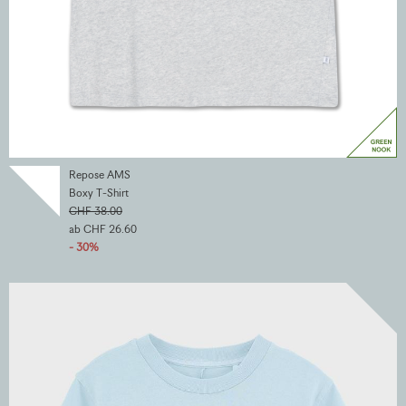
Repose AMS
Boxy T-Shirt
CHF 38.00
ab CHF 26.60
- 30%