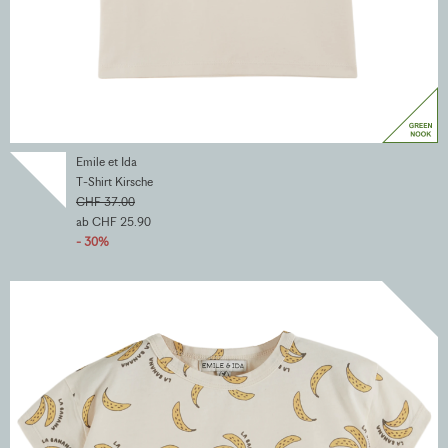
Emile et Ida
T-Shirt Kirsche
CHF 37.00
ab CHF 25.90
- 30%