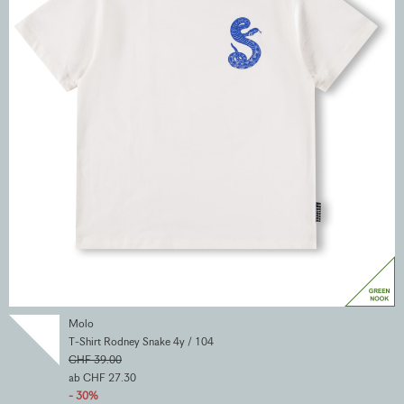
Molo
T-Shirt Rodney Snake 4y / 104
CHF 39.00
ab CHF 27.30
- 30%