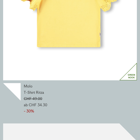
Molo
T-Shirt Ritza
CHF 49.00
ab CHF 34.30
- 30%