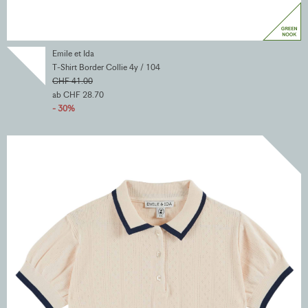
Emile et Ida
T-Shirt Border Collie 4y / 104
CHF 41.00
ab CHF 28.70
- 30%