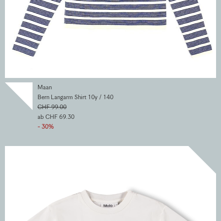
Maan
Bern Langarm Shirt 10y / 140
CHF 99.00
ab CHF 69.30
- 30%