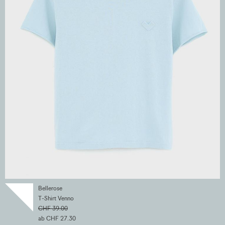
Bellerose
T-Shirt Venno
CHF 39.00
ab CHF 27.30