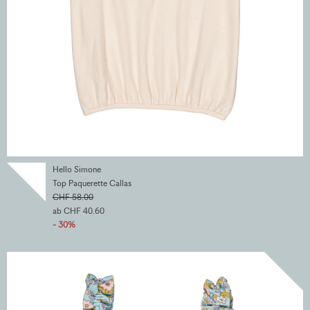
Hello Simone
Top Paquerette Callas
CHF 58.00
ab CHF 40.60
- 30%