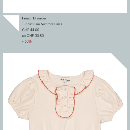
French Disorder
T-Shirt Sam Summer Lines
CHF 44.00
ab CHF 30.80
- 30%