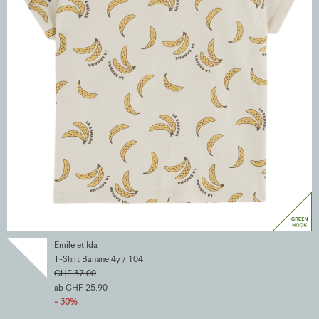
Emile et Ida
T-Shirt Banane 4y / 104
CHF 37.00
ab CHF 25.90
- 30%