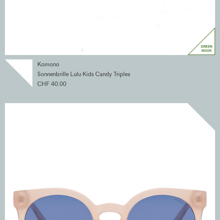
Komono
Sonnenbrille Lulu Kids Candy Triples
CHF 40.00