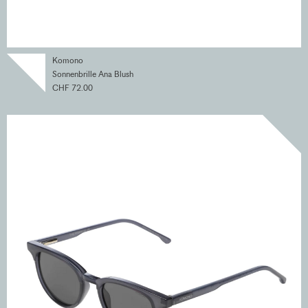
Komono
Sonnenbrille Ana Blush
CHF 72.00