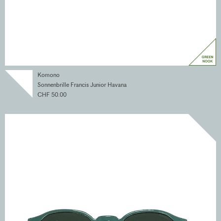
Komono
Sonnenbrille Francis Junior Havana
CHF 50.00