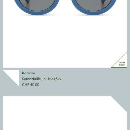
Komono
Sonnenbrille Lou Kids Sky
CHF 40.00