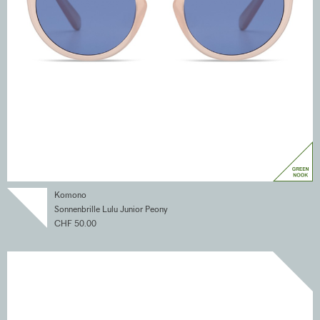
Komono
Sonnenbrille Lulu Junior Peony
CHF 50.00