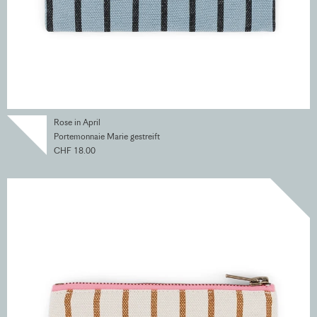
Rose in April
Portemonnaie Marie gestreift
CHF 18.00