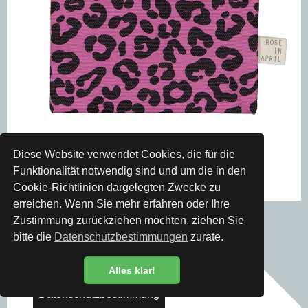
Diese Website verwendet Cookies, die für die
Funktionalität notwendig sind und um die in den
Cookie-Richtlinien dargelegten Zwecke zu
erreichen. Wenn Sie mehr erfahren oder Ihre
Rose in April
Zustimmung zurückziehen möchten, ziehen Sie
Portemonnaie Marie Leopard
bitte die
Datenschutzbestimmungen
zurate.
CHF 18.00
Alles klar!
Datenschutzbestimmung