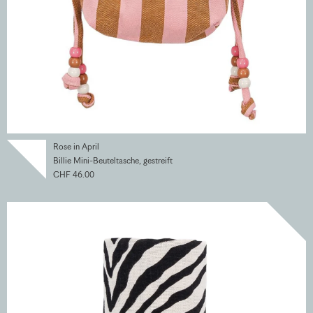
Rose in April
Billie Mini-Beuteltasche, gestreift
CHF 46.00