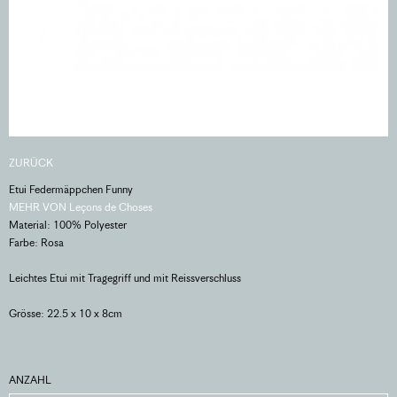
ZURÜCK
Etui Federmäppchen Funny
MEHR VON Leçons de Choses
Material: 100% Polyester
Farbe: Rosa
Leichtes Etui mit Tragegriff und mit Reissverschluss
Grösse: 22.5 x 10 x 8cm
ANZAHL