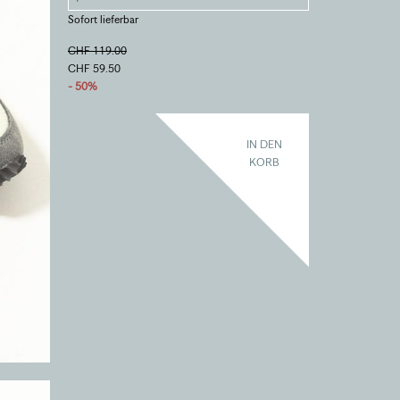
Sofort lieferbar
CHF 119.00
CHF 59.50
- 50%
IN DEN
KORB