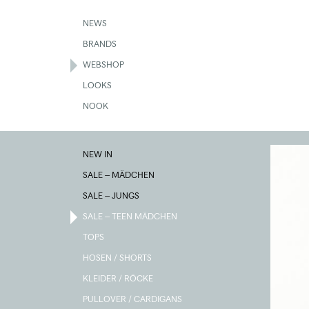
Skip
to
NEWS
main
BRANDS
content
WEBSHOP
LOOKS
NOOK
NEW IN
SALE – MÄDCHEN
SALE – JUNGS
SALE – TEEN MÄDCHEN
TOPS
HOSEN / SHORTS
KLEIDER / RÖCKE
PULLOVER / CARDIGANS