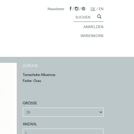
Newsletter
/
/
DE
/
EN
ANMELDEN
WARENKORB
ZURÜCK
Turnschuhe Albatross
Farbe: Grau
GRÖSSE
ANZAHL