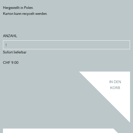
Hergestellt in Polen.
Karton kann recycelt werden.
ANZAHL
Sofort lieferbar
CHF 9.00
IN DEN
KORB