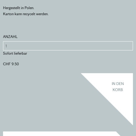
Hergestellt in Polen.
Karton kann recycelt werden.
ANZAHL
Sofort lieferbar
CHF 9.50
IN DEN
KORB