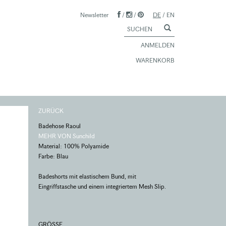
Newsletter
/
/
DE
/
EN
ANMELDEN
WARENKORB
ZURÜCK
Badehose Raoul
MEHR VON Sunchild
Material: 100% Polyamide
Farbe: Blau
Badeshorts mit elastischem Bund, mit
Eingriffstasche und einem integriertem Mesh Slip.
GRÖSSE