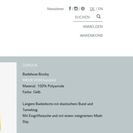
Newsletter
/
/
DE
/
EN
ANMELDEN
WARENKORB
ZURÜCK
Badehose Booby
MEHR VON Sunchild
Material: 100% Polyamide
Farbe: Gelb
Längere Badeshorts mit elastischem Bund und
Tunnelzug.
Mit Eingriffstasche und mit einem integriertem Mesh
Slip.