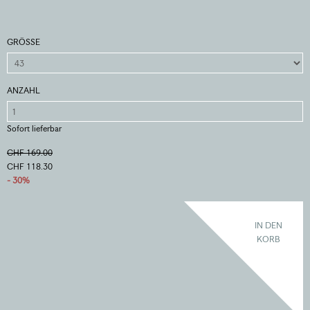
GRÖSSE
ANZAHL
Sofort lieferbar
CHF 169.00
CHF 118.30
- 30%
IN DEN
KORB