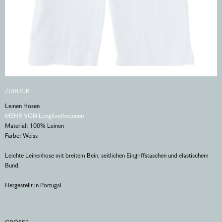
ZURÜCK
Leinen Hosen
MEHR VON Longlivethequeen
Material: 100% Leinen
Farbe: Weiss
Leichte Leinenhose mit breitem Bein, seitlichen Eingriffstaschen und elastischem
Bund.
Hergestellt in Portugal