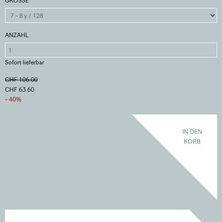
GRÖSSE
ANZAHL
Sofort lieferbar
CHF 106.00
CHF 63.60
- 40%
IN DEN
KORB