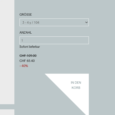
GRÖSSE
ANZAHL
Sofort lieferbar
CHF 109.00
CHF 65.40
- 40%
IN DEN
KORB