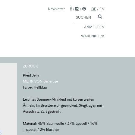
Newsletter
/
/
DE
/
EN
ANMELDEN
WARENKORB
ZURÜCK
Kleid Jelly
MEHR VON Bellerose
Farbe: Hellblau
Leichtes Sommer-Minikleid mit kurzen weiten
Ärmeln. Im Brustbereich gesmoked. Stegkragen mit
Ausschnitt. Zart gestreift
Material: 45% Baumwolle / 37% Lyocell / 16%
Triacetat / 2% Elasthan