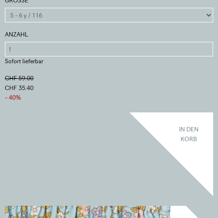
GRÖSSE
ANZAHL
Sofort lieferbar
CHF 59.00
CHF 35.40
- 40%
IN DEN
KORB