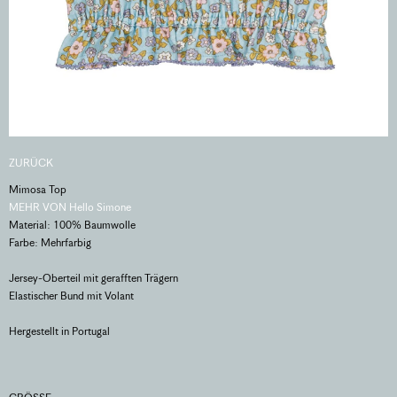
ZURÜCK
Mimosa Top
MEHR VON Hello Simone
Material: 100% Baumwolle
Farbe: Mehrfarbig
Jersey-Oberteil mit gerafften Trägern
Elastischer Bund mit Volant
Hergestellt in Portugal