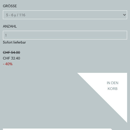
GRÖSSE
ANZAHL
Sofort lieferbar
CHF 54.00
CHF 32.40
- 40%
IN DEN
KORB