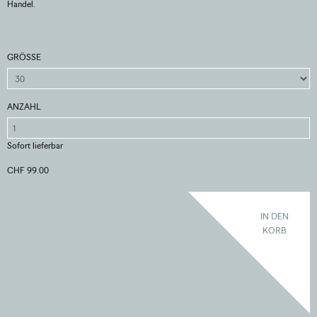
Handel.
GRÖSSE
ANZAHL
Sofort lieferbar
CHF 99.00
IN DEN
KORB