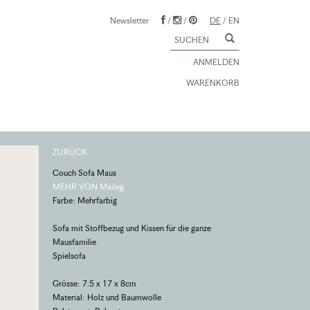
Newsletter
/
/
DE
/
EN
ANMELDEN
WARENKORB
ZURÜCK
Couch Sofa Maus
MEHR VON Maileg
Farbe: Mehrfarbig
Sofa mit Stoffbezug und Kissen für die ganze
Mausfamilie
Spielsofa
Grösse: 7.5 x 17 x 8cm
Material: Holz und Baumwolle