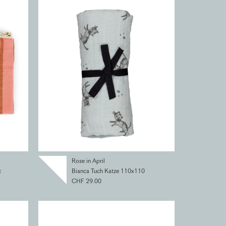
Rose in April
t
Bianca Tuch Katze 110x110
CHF 29.00