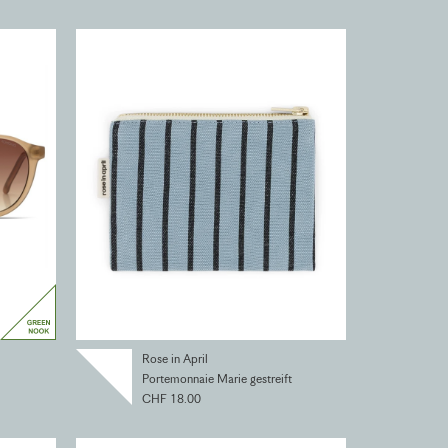
Rose in April
Portemonnaie Marie gestreift
CHF 18.00