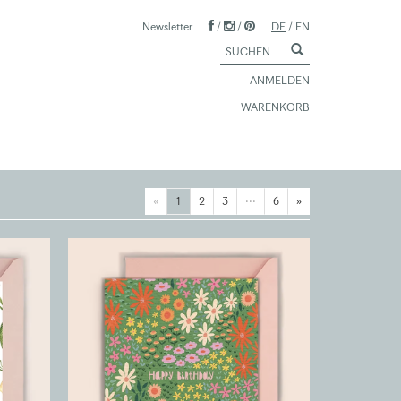
Newsletter
/
/
DE
/
EN
ANMELDEN
WARENKORB
«
1
2
3
···
6
»