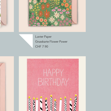
Luvter Paper
Grusskarte Flower Power
CHF 7.90